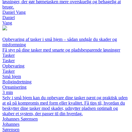
løsninger, der gør børnetasken mere overskuelig og behagelig at
bruge.
Daniel Vang
Daniel
Vang
Opbevaring af tasker i små hjem – sådan undgår du skader og
misformning
Få styr på dine tasker med smarte og pladsbesparende løsninger
Tasker
Tasker
Opbevaring
Tasker
Små hjem
Boligindretning
Organisering
3 min
Selv i små hjem kan du opbevare dine tasker pænt og praktisk uden
at gå på kompromis med form eller kvalitet. Få tips til, hvordan du
beskytter dine tasker mod skader, udnytter pladsen optimalt og
skaber et system, der passer til din hverdag.
Johannes Sørensen
Johannes
Sørensen