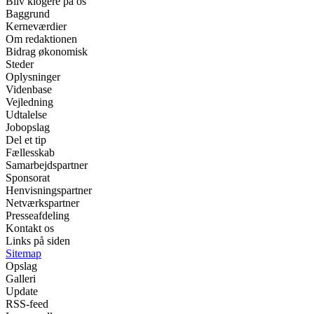
Bliv klogere på os
Baggrund
Kerneværdier
Om redaktionen
Bidrag økonomisk
Steder
Oplysninger
Videnbase
Vejledning
Udtalelse
Jobopslag
Del et tip
Fællesskab
Samarbejdspartner
Sponsorat
Henvisningspartner
Netværkspartner
Presseafdeling
Kontakt os
Links på siden
Sitemap
Opslag
Galleri
Update
RSS-feed