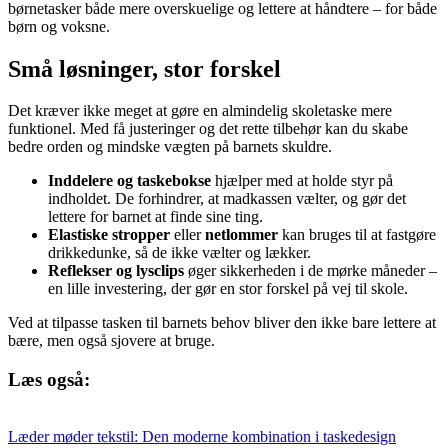
børnetasker både mere overskuelige og lettere at håndtere – for både
børn og voksne.
Små løsninger, stor forskel
Det kræver ikke meget at gøre en almindelig skoletaske mere
funktionel. Med få justeringer og det rette tilbehør kan du skabe
bedre orden og mindske vægten på barnets skuldre.
Inddelere og taskebokse
hjælper med at holde styr på
indholdet. De forhindrer, at madkassen vælter, og gør det
lettere for barnet at finde sine ting.
Elastiske stropper
eller
netlommer
kan bruges til at fastgøre
drikkedunke, så de ikke vælter og lækker.
Reflekser og lysclips
øger sikkerheden i de mørke måneder –
en lille investering, der gør en stor forskel på vej til skole.
Ved at tilpasse tasken til barnets behov bliver den ikke bare lettere at
bære, men også sjovere at bruge.
Læs også:
Læder møder tekstil: Den moderne kombination i taskedesign