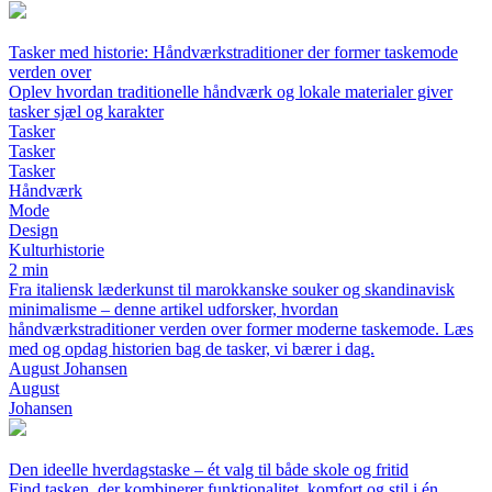
Tasker med historie: Håndværkstraditioner der former taskemode
verden over
Oplev hvordan traditionelle håndværk og lokale materialer giver
tasker sjæl og karakter
Tasker
Tasker
Tasker
Håndværk
Mode
Design
Kulturhistorie
2 min
Fra italiensk læderkunst til marokkanske souker og skandinavisk
minimalisme – denne artikel udforsker, hvordan
håndværkstraditioner verden over former moderne taskemode. Læs
med og opdag historien bag de tasker, vi bærer i dag.
August Johansen
August
Johansen
Den ideelle hverdagstaske – ét valg til både skole og fritid
Find tasken, der kombinerer funktionalitet, komfort og stil i én