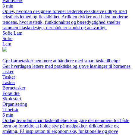
Håndværk
3 min
Oplev, hvordan designere forener læderets eksklusive udtryk med
tekstilets lethed og fleksibilitet. Artiklen dykker ned i den moderne
tendens, hvor æstetik, funktionalitet og bæredygtighed smelter
sammen i taskedesign, der både er smukt og ansvarligt.
Sofie Lam
Sofie
Lam
Gør børnetasker nemmere at håndtere med smart tasketilbehør
Gør hverdagen lettere med praktiske og sjove løsninger til børnenes
tasker
Tasker
Tasker
Børnetasker
Forældre
Skolestart
Organisering
Tilbehør
6 min
Opdag hvordan smart tasketilbehør kan gøre det nemmere for både
børn og forældre at holde styr på madpakker, drikkedunke og
småting. Få inspiration til ergonomiske, funktionelle og sjove