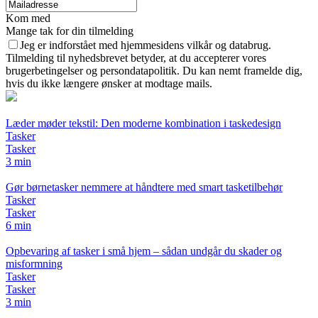
Kom med
Mange tak for din tilmelding
Jeg er indforstået med hjemmesidens vilkår og databrug.
Tilmelding til nyhedsbrevet betyder, at du accepterer vores
brugerbetingelser og persondatapolitik. Du kan nemt framelde dig,
hvis du ikke længere ønsker at modtage mails.
Læder møder tekstil: Den moderne kombination i taskedesign
Tasker
Tasker
3 min
Gør børnetasker nemmere at håndtere med smart tasketilbehør
Tasker
Tasker
6 min
Opbevaring af tasker i små hjem – sådan undgår du skader og
misformning
Tasker
Tasker
3 min