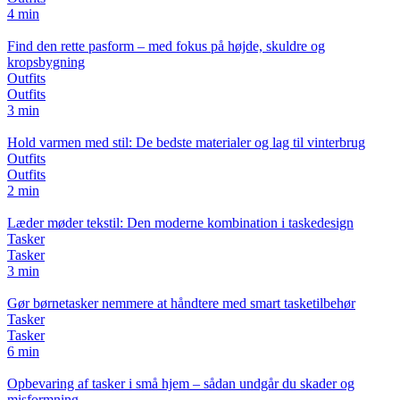
4 min
Find den rette pasform – med fokus på højde, skuldre og
kropsbygning
Outfits
Outfits
3 min
Hold varmen med stil: De bedste materialer og lag til vinterbrug
Outfits
Outfits
2 min
Læder møder tekstil: Den moderne kombination i taskedesign
Tasker
Tasker
3 min
Gør børnetasker nemmere at håndtere med smart tasketilbehør
Tasker
Tasker
6 min
Opbevaring af tasker i små hjem – sådan undgår du skader og
misformning