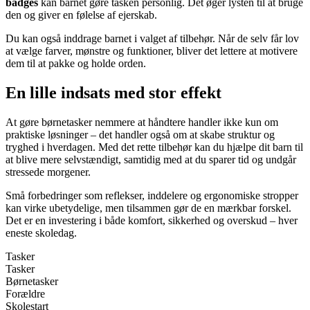
badges
kan barnet gøre tasken personlig. Det øger lysten til at bruge
den og giver en følelse af ejerskab.
Du kan også inddrage barnet i valget af tilbehør. Når de selv får lov
at vælge farver, mønstre og funktioner, bliver det lettere at motivere
dem til at pakke og holde orden.
En lille indsats med stor effekt
At gøre børnetasker nemmere at håndtere handler ikke kun om
praktiske løsninger – det handler også om at skabe struktur og
tryghed i hverdagen. Med det rette tilbehør kan du hjælpe dit barn til
at blive mere selvstændigt, samtidig med at du sparer tid og undgår
stressede morgener.
Små forbedringer som reflekser, inddelere og ergonomiske stropper
kan virke ubetydelige, men tilsammen gør de en mærkbar forskel.
Det er en investering i både komfort, sikkerhed og overskud – hver
eneste skoledag.
Tasker
Tasker
Børnetasker
Forældre
Skolestart