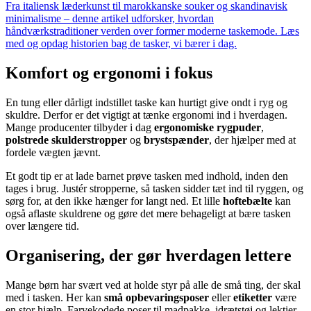
Fra italiensk læderkunst til marokkanske souker og skandinavisk
minimalisme – denne artikel udforsker, hvordan
håndværkstraditioner verden over former moderne taskemode. Læs
med og opdag historien bag de tasker, vi bærer i dag.
Komfort og ergonomi i fokus
En tung eller dårligt indstillet taske kan hurtigt give ondt i ryg og
skuldre. Derfor er det vigtigt at tænke ergonomi ind i hverdagen.
Mange producenter tilbyder i dag
ergonomiske rygpuder
,
polstrede skulderstropper
og
brystspænder
, der hjælper med at
fordele vægten jævnt.
Et godt tip er at lade barnet prøve tasken med indhold, inden den
tages i brug. Justér stropperne, så tasken sidder tæt ind til ryggen, og
sørg for, at den ikke hænger for langt ned. Et lille
hoftebælte
kan
også aflaste skuldrene og gøre det mere behageligt at bære tasken
over længere tid.
Organisering, der gør hverdagen lettere
Mange børn har svært ved at holde styr på alle de små ting, der skal
med i tasken. Her kan
små opbevaringsposer
eller
etiketter
være
en stor hjælp. Farvekodede poser til madpakke, idrætstøj og lektier