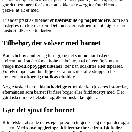
gør det nemmere for barnet at pakke selv – og for forældrene at
tjekke, at alt er med.
Et andet praktisk tilbehør er
navneskilte
og
nøgleholdere
, som kan
fastgøres direkte i tasken. Det mindsker risikoen for, at nøgler eller
buskort bliver væk i farten.
Tilbehør, der vokser med barnet
Børns behov ændrer sig hurtigt, og det samme bør taskens
indretning. I stedet for at købe en helt ny taske hvert år, kan du
vælge
modulopbygget tilbehør
, der kan udskiftes eller tilpasses.
For eksempel kan du tilføje ekstra rum, udskifte stropper eller
montere en
aftagelig madkasseholder
.
Nogle tasker har endda
udvidelige rum
, der kan justeres i størrelse,
efterhånden som barnet får flere bøger eller fritidsudstyr med. Det
gør tasken mere fleksibel og økonomisk i længden.
Gør det sjovt for barnet
Børn elsker at sætte deres eget præg på tingene – og det gælder også
tasken. Med
sjove nøgleringe
,
klistermærker
eller
udskiftelige