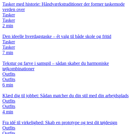
Tasker med historie: Håndværkstraditioner der former taskemode
verden over
Tasker
Tasker
2 min
Den ideelle hverdagstaske – ét valg til både skole og fritid
Tasker
Tasker
7 min
Tekstur og farve i samspil – sådan skaber du harmoniske
tøjkombinationer
Outfits
Outfits
6 min
Klæd dig til jobbet: Sådan matcher du din stil med din arbejdsplads
Outfits
Outfits
4 min
Fra idé til virkelighed: Skab en prototype og test dit tøjdesign
Outfits
Outfits