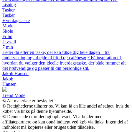
løsning
Tasker
Tasker
Hverdagstaske
Mode
Skole
Fritid
Livsstil
7 min
Leder du efter en taske, der kan følge dig hele dagen – fra
undervisning og arbejde til fritid og cafébesøg? Få inspiration til,
hvordan du vælger den ideelle hverdagstaske, der både rummer alt
det nødvendige og passer til din personlige stil.
Jakob Hansen
Jakob
Hansen
Trend Mode
© Alt materiale er beskyttet.
© Rettighederne tilhører os. Vi kan få en lille andel af salget, hvis du
køber via links på denne hjemmeside.
© Denne side er underlagt ophavsret. Vi arbejder med
affiliatepartnere og kan opnå indtægt ved køb via links. Ingen del af
indholdet må kopieres eller bruges uden tilladelse.