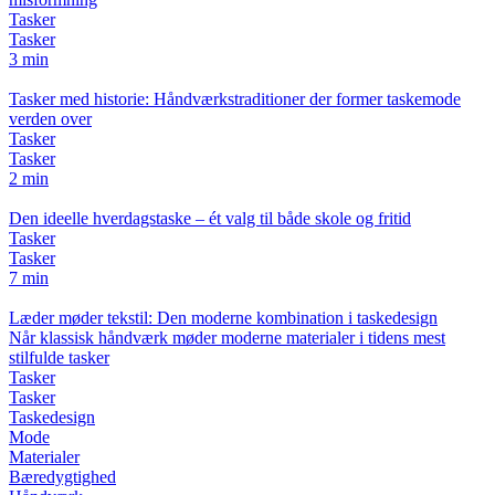
Tasker
Tasker
3 min
Tasker med historie: Håndværkstraditioner der former taskemode
verden over
Tasker
Tasker
2 min
Den ideelle hverdagstaske – ét valg til både skole og fritid
Tasker
Tasker
7 min
Læder møder tekstil: Den moderne kombination i taskedesign
Når klassisk håndværk møder moderne materialer i tidens mest
stilfulde tasker
Tasker
Tasker
Taskedesign
Mode
Materialer
Bæredygtighed