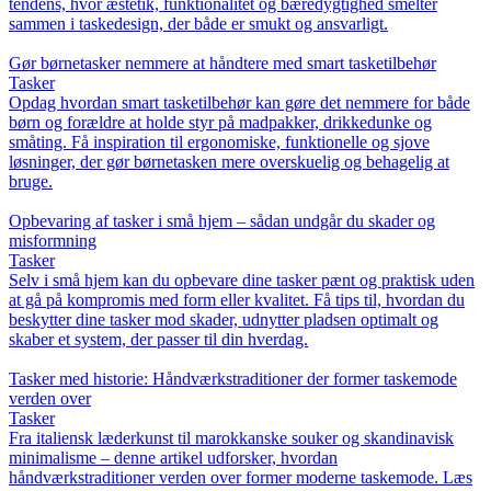
tendens, hvor æstetik, funktionalitet og bæredygtighed smelter
sammen i taskedesign, der både er smukt og ansvarligt.
Gør børnetasker nemmere at håndtere med smart tasketilbehør
Tasker
Opdag hvordan smart tasketilbehør kan gøre det nemmere for både
børn og forældre at holde styr på madpakker, drikkedunke og
småting. Få inspiration til ergonomiske, funktionelle og sjove
løsninger, der gør børnetasken mere overskuelig og behagelig at
bruge.
Opbevaring af tasker i små hjem – sådan undgår du skader og
misformning
Tasker
Selv i små hjem kan du opbevare dine tasker pænt og praktisk uden
at gå på kompromis med form eller kvalitet. Få tips til, hvordan du
beskytter dine tasker mod skader, udnytter pladsen optimalt og
skaber et system, der passer til din hverdag.
Tasker med historie: Håndværkstraditioner der former taskemode
verden over
Tasker
Fra italiensk læderkunst til marokkanske souker og skandinavisk
minimalisme – denne artikel udforsker, hvordan
håndværkstraditioner verden over former moderne taskemode. Læs