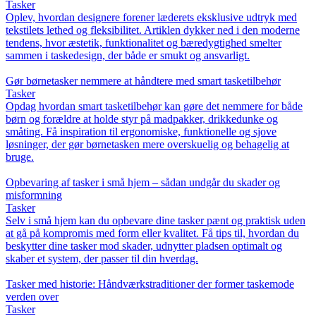
Tasker
Oplev, hvordan designere forener læderets eksklusive udtryk med
tekstilets lethed og fleksibilitet. Artiklen dykker ned i den moderne
tendens, hvor æstetik, funktionalitet og bæredygtighed smelter
sammen i taskedesign, der både er smukt og ansvarligt.
Gør børnetasker nemmere at håndtere med smart tasketilbehør
Tasker
Opdag hvordan smart tasketilbehør kan gøre det nemmere for både
børn og forældre at holde styr på madpakker, drikkedunke og
småting. Få inspiration til ergonomiske, funktionelle og sjove
løsninger, der gør børnetasken mere overskuelig og behagelig at
bruge.
Opbevaring af tasker i små hjem – sådan undgår du skader og
misformning
Tasker
Selv i små hjem kan du opbevare dine tasker pænt og praktisk uden
at gå på kompromis med form eller kvalitet. Få tips til, hvordan du
beskytter dine tasker mod skader, udnytter pladsen optimalt og
skaber et system, der passer til din hverdag.
Tasker med historie: Håndværkstraditioner der former taskemode
verden over
Tasker