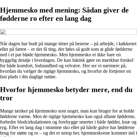
Hjemmesko med mening: Sådan giver de
fødderne ro efter en lang dag
Når dagen har budt på mange timer på benene – på arbejde, i køkkenet
eller på farten – er der få ting, der føles så godt som at glide fødderne
ned i et par bløde hjemmesko. Men hjemmesko er ikke bare en
hyggelig detalje i hverdagen. De kan faktisk gøre en mærkbar forskel
for både komfort, fodsundhed og velvære. Her ser vi nærmere på,
hvordan du vælger de rigtige hjemmesko, og hvorfor de fortjener en
fast plads i din daglige rutine.
Hvorfor hjemmesko betyder mere, end du
tror
Mange tænker på hjemmesko som noget, man kun bruger for at holde
fødderne varme. Men de rigtige hjemmesko kan også aflaste fødderne,
forbedre blodcirkulationen og forebygge smerter i både fødder, knæ og
ryg. Efter en lang dag i stramme sko eller på hårde gulve har fødderne
brug for støtte og ro – og det er netop her, hjemmeskoene kommer ind i