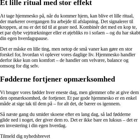
Et lille ritual med stor effekt
At tage hjemmesko på, når du kommer hjem, kan blive et lille ritual,
der markerer overgangen fra arbejde til afslapning. Det signalerer til
kroppen, at nu er det tid til at geare ned. Kombinér det med en kop te,
et par dybe vejrtrækninger eller et øjebliks ro i sofaen – og du har skabt
din egen hverdagspause.
Det er måske en lille ting, men netop de små vaner kan gøre en stor
forskel for, hvordan vi oplever vores daglige liv. Hjemmesko handler
derfor ikke kun om komfort – de handler om velvære, balance og
omsorg for dig selv.
Fødderne fortjener opmærksomhed
Vi bruger vores fødder hver eneste dag, men glemmer ofte at give dem
den opmærksomhed, de fortjener. Et par gode hjemmesko er en enkel
måde at sige tak til dem på – for alt det, de bærer os igennem.
Så næste gang du smider skoene efter en lang dag, så lad fødderne
glide ned i noget, der giver dem ro. Det er ikke bare en luksus – det er
en investering i din egen hverdag.
Tilmeld dig nyhedsbrevet