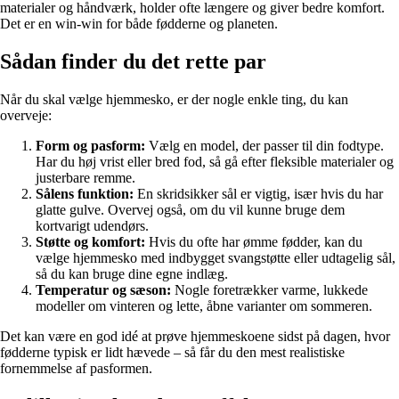
materialer og håndværk, holder ofte længere og giver bedre komfort.
Det er en win-win for både fødderne og planeten.
Sådan finder du det rette par
Når du skal vælge hjemmesko, er der nogle enkle ting, du kan
overveje:
Form og pasform:
Vælg en model, der passer til din fodtype.
Har du høj vrist eller bred fod, så gå efter fleksible materialer og
justerbare remme.
Sålens funktion:
En skridsikker sål er vigtig, især hvis du har
glatte gulve. Overvej også, om du vil kunne bruge dem
kortvarigt udendørs.
Støtte og komfort:
Hvis du ofte har ømme fødder, kan du
vælge hjemmesko med indbygget svangstøtte eller udtagelig sål,
så du kan bruge dine egne indlæg.
Temperatur og sæson:
Nogle foretrækker varme, lukkede
modeller om vinteren og lette, åbne varianter om sommeren.
Det kan være en god idé at prøve hjemmeskoene sidst på dagen, hvor
fødderne typisk er lidt hævede – så får du den mest realistiske
fornemmelse af pasformen.