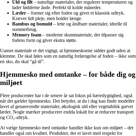
Uld og filt
– naturlige materialer, der regulerer temperaturen og
lader fødderne ånde. Perfekt til kolde måneder.
Læder
– former sig efter foden og giver et klassisk udtryk.
Kræver lidt pleje, men holder længe.
Bambus og bomuld
– lette og åndbare materialer, ideelle til
sommerbrug.
Memory foam
– moderne skummateriale, der tilpasser sig
fodens form og giver ekstra støtte.
Uanset materiale er det vigtigt, at hjemmeskoene sidder godt uden at
klemme. De skal føles som en naturlig forlængelse af foden – ikke som
en sko, du skal “gå til”.
Hjemmesko med omtanke – for både dig og
miljøet
Flere producenter har i de senere år sat fokus på bæredygtighed, også
når det gælder hjemmesko. Det betyder, at du i dag kan finde modeller
lavet af genanvendte materialer, økologisk uld eller vegetabilsk garvet
læder. Nogle mærker producerer endda lokalt for at reducere transport
og CO₂-aftryk.
At vælge hjemmesko med omtanke handler ikke kun om miljøet – det
handler også om kvalitet. Produkter, der er lavet med respekt for