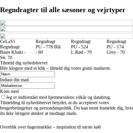
Regndragter til alle sæsoner og vejrtyper
CeLaVi
Regndragt
Regndragt
Regndragt
Regndragt
PU - 778 Blå
PU - 524
PU - 174
Basis Khaki -
- 80
L.Rød - 70
Grey - 70
Str. 70
Tilmeld dig nyhedsbrevet
Bliv klogere med et klik – tilmeld dig vores gratis mailserie.
Indtast din mail
Kom med
Jeg er indforstået med hjemmesidens vilkår og databrug.
Tilmelding til nyhedsbrevet betyder, at du accepterer vores
brugerbetingelser og persondatapolitik. Du kan nemt framelde dig, hvis
du ikke længere ønsker at modtage mails.
Overblik over hagesmække – inspiration til næste køb