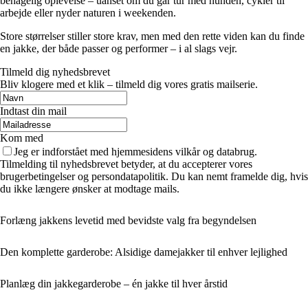
behagelig oplevelse – uanset om du går tur med hunden, cykler til
arbejde eller nyder naturen i weekenden.
Store størrelser stiller store krav, men med den rette viden kan du finde
en jakke, der både passer og performer – i al slags vejr.
Tilmeld dig nyhedsbrevet
Bliv klogere med et klik – tilmeld dig vores gratis mailserie.
Indtast din mail
Kom med
Jeg er indforstået med hjemmesidens vilkår og databrug.
Tilmelding til nyhedsbrevet betyder, at du accepterer vores
brugerbetingelser og persondatapolitik. Du kan nemt framelde dig, hvis
du ikke længere ønsker at modtage mails.
Forlæng jakkens levetid med bevidste valg fra begyndelsen
Den komplette garderobe: Alsidige damejakker til enhver lejlighed
Planlæg din jakkegarderobe – én jakke til hver årstid