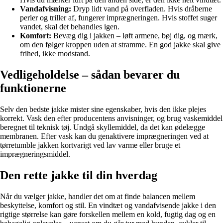
Vandafvisning:
Dryp lidt vand på overfladen. Hvis dråberne
perler og triller af, fungerer imprægneringen. Hvis stoffet suger
vandet, skal det behandles igen.
Komfort:
Bevæg dig i jakken – løft armene, bøj dig, og mærk,
om den følger kroppen uden at stramme. En god jakke skal give
frihed, ikke modstand.
Vedligeholdelse – sådan bevarer du
funktionerne
Selv den bedste jakke mister sine egenskaber, hvis den ikke plejes
korrekt. Vask den efter producentens anvisninger, og brug vaskemiddel
beregnet til teknisk tøj. Undgå skyllemiddel, da det kan ødelægge
membranen. Efter vask kan du genaktivere imprægneringen ved at
tørretumble jakken kortvarigt ved lav varme eller bruge et
imprægneringsmiddel.
Den rette jakke til din hverdag
Når du vælger jakke, handler det om at finde balancen mellem
beskyttelse, komfort og stil. En vindtæt og vandafvisende jakke i den
rigtige størrelse kan gøre forskellen mellem en kold, fugtig dag og en