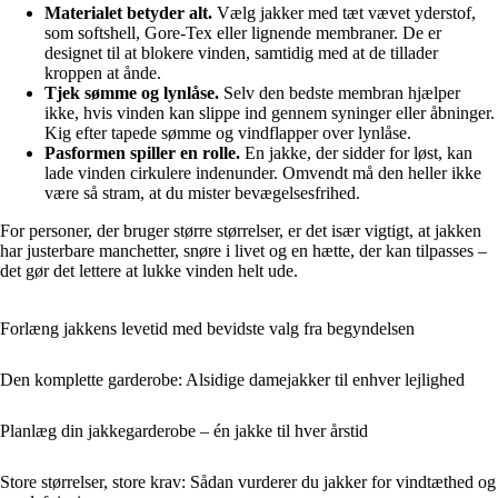
Materialet betyder alt.
Vælg jakker med tæt vævet yderstof,
som softshell, Gore-Tex eller lignende membraner. De er
designet til at blokere vinden, samtidig med at de tillader
kroppen at ånde.
Tjek sømme og lynlåse.
Selv den bedste membran hjælper
ikke, hvis vinden kan slippe ind gennem syninger eller åbninger.
Kig efter tapede sømme og vindflapper over lynlåse.
Pasformen spiller en rolle.
En jakke, der sidder for løst, kan
lade vinden cirkulere indenunder. Omvendt må den heller ikke
være så stram, at du mister bevægelsesfrihed.
For personer, der bruger større størrelser, er det især vigtigt, at jakken
har justerbare manchetter, snøre i livet og en hætte, der kan tilpasses –
det gør det lettere at lukke vinden helt ude.
Forlæng jakkens levetid med bevidste valg fra begyndelsen
Den komplette garderobe: Alsidige damejakker til enhver lejlighed
Planlæg din jakkegarderobe – én jakke til hver årstid
Store størrelser, store krav: Sådan vurderer du jakker for vindtæthed og