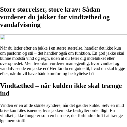
Store størrelser, store krav: Sådan
vurderer du jakker for vindtæthed og
vandafvisning
Når du leder efter en jakke i en større størrelse, handler det ikke kun
om pasform og stil – det handler også om funktion. En god jakke skal
kunne modstå vind og regn, uden at du føler dig indelukket eller
overophedet. Men hvordan vurderer man egentlig, hvor vindtæt og
vandafvisende en jakke er? Her får du en guide til, hvad du skal kigge
efter, når du vil have både komfort og beskyttelse i ét.
Vindtæthed – når kulden ikke skal trænge
ind
Vinden er en af de største syndere, når det gælder kulde. Selv en mild
brise kan føles isnende, hvis jakken ikke beskytter ordentligt. En
vindtæt jakke fungerer som en barriere, der forhindrer luft i at trænge
igennem stoffet.