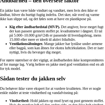
Åndbarhed – den oversete faktor
En jakke kan være både vindtæt og vandtæt, men hvis den ikke er
åndbar, bliver du hurtigt fugtig indefra. Det sker, når sved og varme
ikke kan slippe ud, og det føles som at have en plastikpose på.
Kig efter åndbarhedstal (MVP).
Det angiver, hvor meget fugt
der kan passere gennem stoffet pr. kvadratmeter i døgnet. Et tal
på 5.000–10.000 g/m²/24h er passende til hverdagsbrug, mens
15.000 eller mere er ideelt til aktivt friluftsliv.
Ventilationsåbninger.
Mange jakker har lynlåse under armene
eller bagpå, som kan åbnes for ekstra luftcirkulation. Det er især
nyttigt, hvis du bevæger dig meget.
For større størrelser er det vigtigt, at åndbarheden ikke kompromitteres
af for mange lag. Vælg hellere en jakke med god ventilation end en alt
for tyk model.
Sådan tester du jakken selv
Du behøver ikke være ekspert for at vurdere kvaliteten. Her er nogle
enkle måder at teste vindtæthed og vandafvisning på:
Vindtæthed:
Hold jakken op mod lyset og pust gennem stoffet.
Hvis du mærker luft på den anden side, er den ikke helt vindtæt.