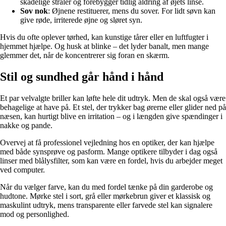
skadelige stråler og forebygger tidlig aldring af øjets linse.
Sov nok
: Øjnene restituerer, mens du sover. For lidt søvn kan
give røde, irriterede øjne og sløret syn.
Hvis du ofte oplever tørhed, kan kunstige tårer eller en luftfugter i
hjemmet hjælpe. Og husk at blinke – det lyder banalt, men mange
glemmer det, når de koncentrerer sig foran en skærm.
Stil og sundhed går hånd i hånd
Et par velvalgte briller kan løfte hele dit udtryk. Men de skal også være
behagelige at have på. Et stel, der trykker bag ørerne eller glider ned på
næsen, kan hurtigt blive en irritation – og i længden give spændinger i
nakke og pande.
Overvej at få professionel vejledning hos en optiker, der kan hjælpe
med både synsprøve og pasform. Mange optikere tilbyder i dag også
linser med blålysfilter, som kan være en fordel, hvis du arbejder meget
ved computer.
Når du vælger farve, kan du med fordel tænke på din garderobe og
hudtone. Mørke stel i sort, grå eller mørkebrun giver et klassisk og
maskulint udtryk, mens transparente eller farvede stel kan signalere
mod og personlighed.