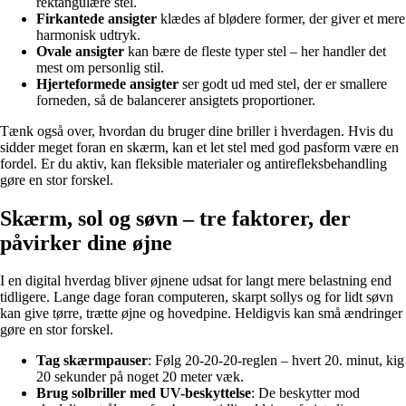
rektangulære stel.
Firkantede ansigter
klædes af blødere former, der giver et mere
harmonisk udtryk.
Ovale ansigter
kan bære de fleste typer stel – her handler det
mest om personlig stil.
Hjerteformede ansigter
ser godt ud med stel, der er smallere
forneden, så de balancerer ansigtets proportioner.
Tænk også over, hvordan du bruger dine briller i hverdagen. Hvis du
sidder meget foran en skærm, kan et let stel med god pasform være en
fordel. Er du aktiv, kan fleksible materialer og antirefleksbehandling
gøre en stor forskel.
Skærm, sol og søvn – tre faktorer, der
påvirker dine øjne
I en digital hverdag bliver øjnene udsat for langt mere belastning end
tidligere. Lange dage foran computeren, skarpt sollys og for lidt søvn
kan give tørre, trætte øjne og hovedpine. Heldigvis kan små ændringer
gøre en stor forskel.
Tag skærmpauser
: Følg 20-20-20-reglen – hvert 20. minut, kig
20 sekunder på noget 20 meter væk.
Brug solbriller med UV-beskyttelse
: De beskytter mod