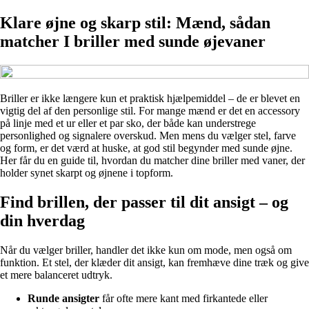
Klare øjne og skarp stil: Mænd, sådan
matcher I briller med sunde øjevaner
Briller er ikke længere kun et praktisk hjælpemiddel – de er blevet en
vigtig del af den personlige stil. For mange mænd er det en accessory
på linje med et ur eller et par sko, der både kan understrege
personlighed og signalere overskud. Men mens du vælger stel, farve
og form, er det værd at huske, at god stil begynder med sunde øjne.
Her får du en guide til, hvordan du matcher dine briller med vaner, der
holder synet skarpt og øjnene i topform.
Find brillen, der passer til dit ansigt – og
din hverdag
Når du vælger briller, handler det ikke kun om mode, men også om
funktion. Et stel, der klæder dit ansigt, kan fremhæve dine træk og give
et mere balanceret udtryk.
Runde ansigter
får ofte mere kant med firkantede eller