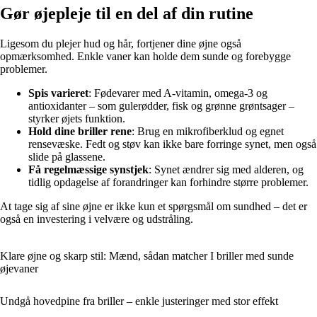
Gør øjepleje til en del af din rutine
Ligesom du plejer hud og hår, fortjener dine øjne også
opmærksomhed. Enkle vaner kan holde dem sunde og forebygge
problemer.
Spis varieret
: Fødevarer med A-vitamin, omega-3 og
antioxidanter – som gulerødder, fisk og grønne grøntsager –
styrker øjets funktion.
Hold dine briller rene
: Brug en mikrofiberklud og egnet
rensevæske. Fedt og støv kan ikke bare forringe synet, men også
slide på glassene.
Få regelmæssige synstjek
: Synet ændrer sig med alderen, og
tidlig opdagelse af forandringer kan forhindre større problemer.
At tage sig af sine øjne er ikke kun et spørgsmål om sundhed – det er
også en investering i velvære og udstråling.
Klare øjne og skarp stil: Mænd, sådan matcher I briller med sunde
øjevaner
Undgå hovedpine fra briller – enkle justeringer med stor effekt